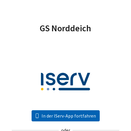
GS Norddeich
In der IServ-App fortfahren
oder